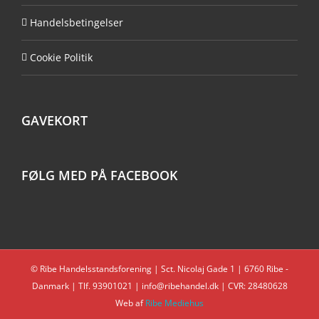
Handelsbetingelser
Cookie Politik
GAVEKORT
FØLG MED PÅ FACEBOOK
© Ribe Handelsstandsforening | Sct. Nicolaj Gade 1 | 6760 Ribe -
Danmark | Tlf. 93901021 | info@ribehandel.dk | CVR: 28480628
Web af
Ribe Mediehus