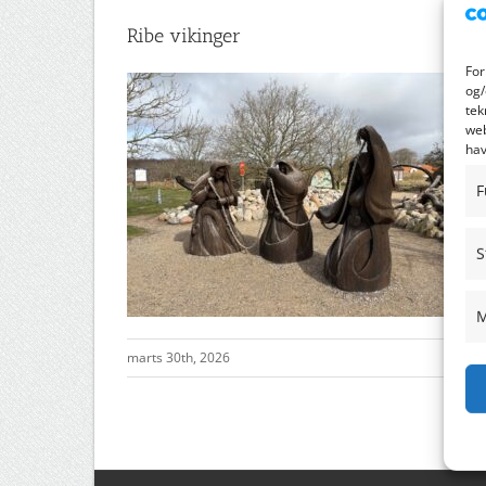
Ribe vikinger
For
og/
tek
web
hav
F
S
M
marts 30th, 2026