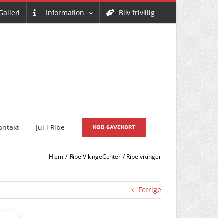
Galleri
Information
Bliv frivillig
ontakt
Jul i Ribe
KØB GAVEKORT
Hjem
Ribe VikingeCenter
Ribe vikinger
Forrige