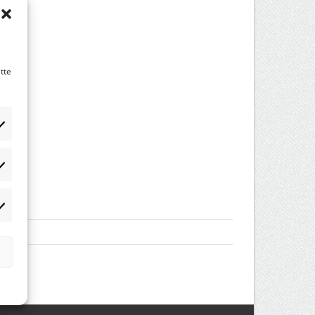
tte
tistikker
rketing