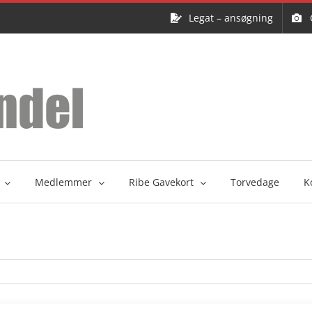
Legat – ansøgning
Medlemmer
Ribe Gavekort
Torvedage
K