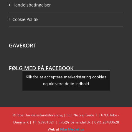
Handelsbetingelser
Cookie Politik
GAVEKORT
FØLG MED PÅ FACEBOOK
Klik for at acceptere markedsføring cookies
og aktivere dette indhold
© Ribe Handelsstandsforening | Sct. Nicolaj Gade 1 | 6760 Ribe -
Danmark | Tlf. 93901021 | info@ribehandel.dk | CVR: 28480628
Web af
Ribe Mediehus