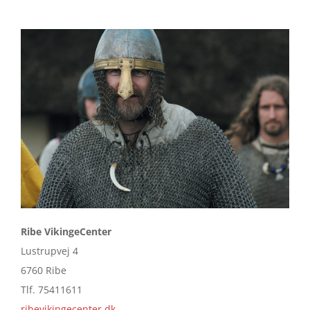
Ribe VikingeCenter
Lustrupvej 4
6760 Ribe
Tlf. 75411611
ribevikingecenter.dk