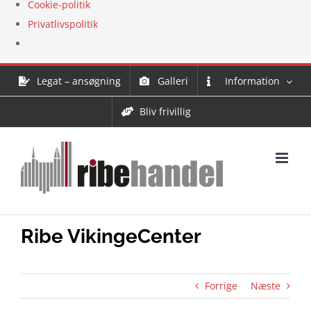
Cookie-politik
Privatlivspolitik
Skip
Legat – ansøgning
Galleri
Information
to
content
Bliv frivillig
Ribe VikingeCenter
Forrige
Næste