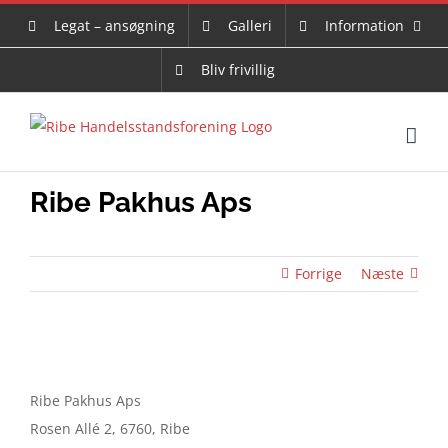
Skip
Legat – ansøgning
Galleri
Information
to
content
Bliv frivillig
Ribe Pakhus Aps
Forrige
Næste
Ribe Pakhus Aps
Rosen Allé 2, 6760, Ribe