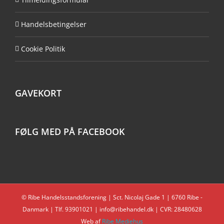
Handelsbetingelser
Cookie Politik
GAVEKORT
FØLG MED PÅ FACEBOOK
© Ribe Handelsstandsforening | Sct. Nicolaj Gade 1 | 6760 Ribe -
Danmark | Tlf. 93901021 | info@ribehandel.dk | CVR: 28480628
Web af
Ribe Mediehus