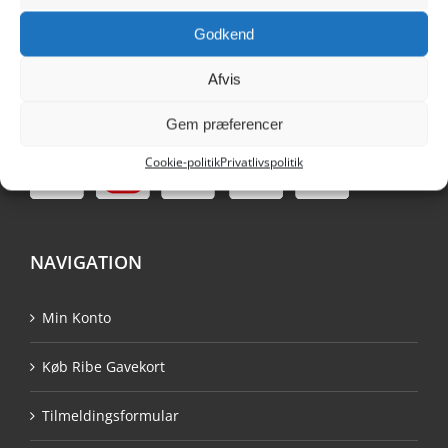
6760 Ribe
Godkend
Danmark
Afvis
Tlf. 9390 1021
info@ribehandel.dk
Gem præferencer
Cvr.nr.: 28480628
Cookie-politik
Privatlivspolitik
NAVIGATION
Min Konto
Køb Ribe Gavekort
Tilmeldingsformular