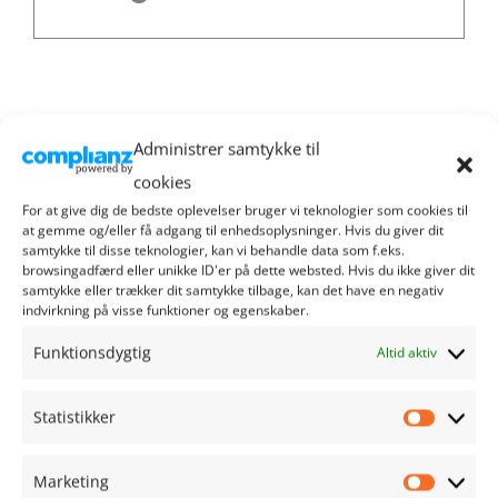
Administrer samtykke til
Butik detaljer
cookies
For at give dig de bedste oplevelser bruger vi teknologier som cookies til
at gemme og/eller få adgang til enhedsoplysninger. Hvis du giver dit
Butikker der modtager Ribe gavekort
Kategorier:
samtykke til disse teknologier, kan vi behandle data som f.eks.
Caféer & Restauranter
browsingadfærd eller unikke ID'er på dette websted. Hvis du ikke giver dit
samtykke eller trækker dit samtykke tilbage, kan det have en negativ
indvirkning på visse funktioner og egenskaber.
Funktionsdygtig
Altid aktiv
Statistikker
RIBE HANDEL
Statistik
Marketing
Sct. Nicolaj Gade 1
Marketi