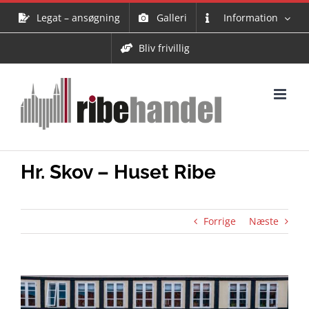
Skip
Legat – ansøgning
Galleri
Information
to
content
Bliv frivillig
Hr. Skov – Huset Ribe
Forrige
Næste