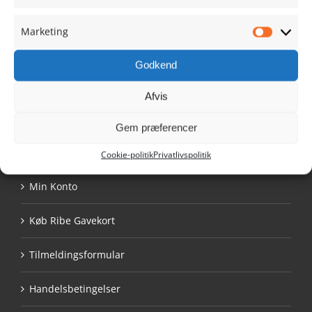
Danmark
Tlf. 9390 1021
Marketing
Marketi
info@ribehandel.dk
Cvr.nr.: 28480628
Godkend
Afvis
Gem præferencer
NAVIGATION
Cookie-politik
Privatlivspolitik
Min Konto
Køb Ribe Gavekort
Tilmeldingsformular
Handelsbetingelser