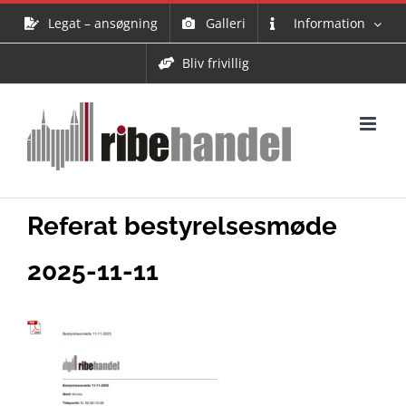
Skip
Legat – ansøgning
Galleri
Information
to
content
Bliv frivillig
Referat bestyrelsesmøde
2025-11-11