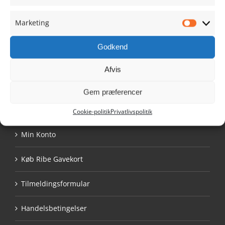
Danmark
Tlf. 9390 1021
Marketing
Marketi
info@ribehandel.dk
Cvr.nr.: 28480628
Godkend
Afvis
Gem præferencer
NAVIGATION
Cookie-politik
Privatlivspolitik
Min Konto
Køb Ribe Gavekort
Tilmeldingsformular
Handelsbetingelser