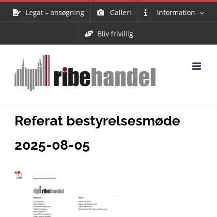
Skip
Legat – ansøgning
Galleri
Information
to
content
Bliv frivillig
Referat bestyrelsesmøde
2025-08-05