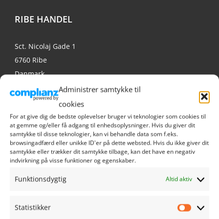
RIBE HANDEL
Sct. Nicolaj Gade 1
6760 Ribe
Danmark
Tlf. 9390 1021
Administrer samtykke til
info@ribehandel.dk
cookies
Cvr.nr.: 28480628
For at give dig de bedste oplevelser bruger vi teknologier som cookies til
at gemme og/eller få adgang til enhedsoplysninger. Hvis du giver dit
samtykke til disse teknologier, kan vi behandle data som f.eks.
browsingadfærd eller unikke ID'er på dette websted. Hvis du ikke giver dit
samtykke eller trækker dit samtykke tilbage, kan det have en negativ
indvirkning på visse funktioner og egenskaber.
NAVIGATION
Funktionsdygtig
Altid aktiv
Min Konto
Statistikker
Statistik