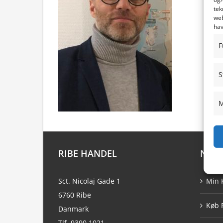
tek
web
hav
F
S
M
RIBE HANDEL
NAVI
Sct. Nicolaj Gade 1
Min 
6760 Ribe
Køb 
Danmark
Tlf. 9390 1021