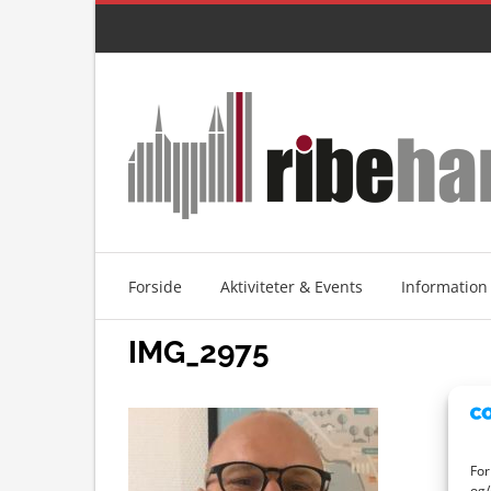
Skip
to
content
Forside
Aktiviteter & Events
Information
IMG_2975
For
og/