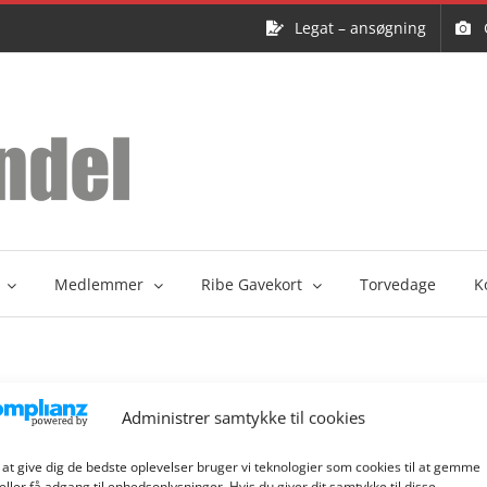
Legat – ansøgning
Medlemmer
Ribe Gavekort
Torvedage
K
Administrer samtykke til cookies
 at give dig de bedste oplevelser bruger vi teknologier som cookies til at gemme
eller få adgang til enhedsoplysninger. Hvis du giver dit samtykke til disse