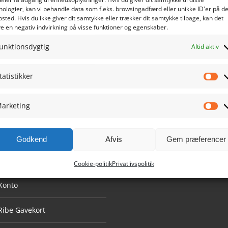
nologier, kan vi behandle data som f.eks. browsingadfærd eller unikke ID'er på de
sted. Hvis du ikke giver dit samtykke eller trækker dit samtykke tilbage, kan det
e en negativ indvirkning på visse funktioner og egenskaber.
unktionsdygtig
Altid aktiv
tatistikker
Sta
arketing
Ma
Godkend
Afvis
Gem præferencer
GATION
GAVEKORT
Cookie-politik
Privatlivspolitik
Konto
Ribe Gavekort