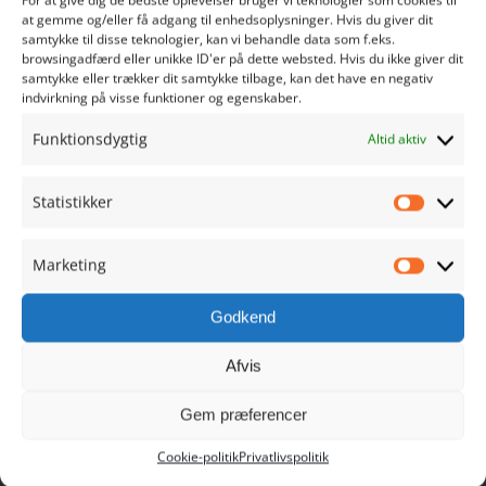
RIBE HANDEL
at gemme og/eller få adgang til enhedsoplysninger. Hvis du giver dit
samtykke til disse teknologier, kan vi behandle data som f.eks.
browsingadfærd eller unikke ID'er på dette websted. Hvis du ikke giver dit
Sct. Nicolaj Gade 1
samtykke eller trækker dit samtykke tilbage, kan det have en negativ
indvirkning på visse funktioner og egenskaber.
6760 Ribe
Danmark
Funktionsdygtig
Altid aktiv
Tlf. 9390 1021
info@ribehandel.dk
Statistikker
Statistik
Cvr.nr.: 28480628
Marketing
Marketi
Godkend
NAVIGATION
Afvis
Gem præferencer
Min Konto
Cookie-politik
Privatlivspolitik
Køb Ribe Gavekort