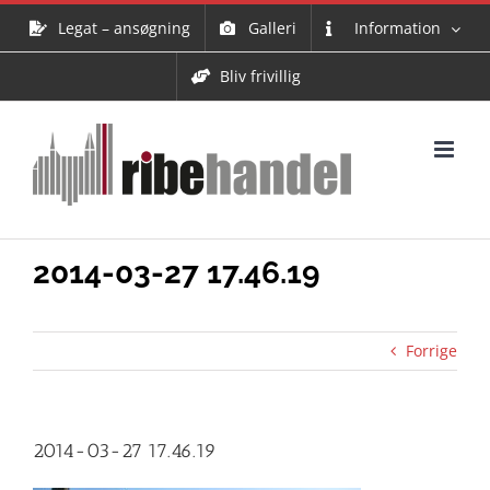
Skip
Legat – ansøgning
Galleri
Information
to
content
Bliv frivillig
2014-03-27 17.46.19
Forrige
2014-03-27 17.46.19