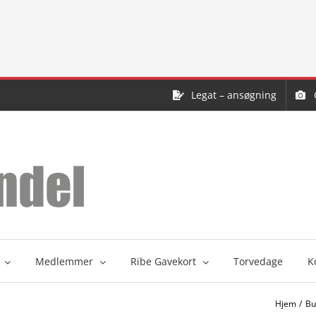
Legat – ansøgning
Medlemmer
Ribe Gavekort
Torvedage
K
Hjem
Bu