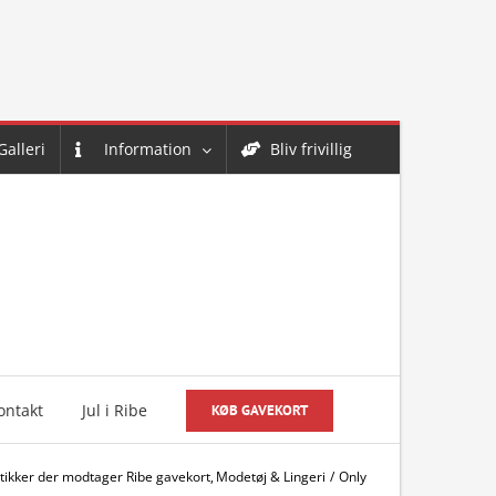
Galleri
Information
Bliv frivillig
ontakt
Jul i Ribe
KØB GAVEKORT
tikker der modtager Ribe gavekort
Modetøj & Lingeri
Only