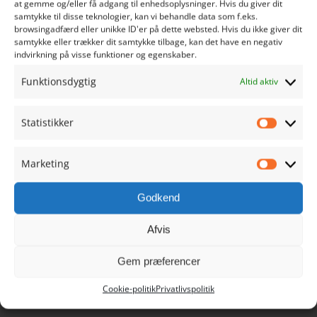
at gemme og/eller få adgang til enhedsoplysninger. Hvis du giver dit
samtykke til disse teknologier, kan vi behandle data som f.eks.
Sct. Nicolaj Gade 1
browsingadfærd eller unikke ID'er på dette websted. Hvis du ikke giver dit
samtykke eller trækker dit samtykke tilbage, kan det have en negativ
6760 Ribe
indvirkning på visse funktioner og egenskaber.
Danmark
Funktionsdygtig
Altid aktiv
Tlf. 9390 1021
info@ribehandel.dk
Statistikker
Cvr.nr.: 28480628
Statistik
Marketing
Marketi
Godkend
NAVIGATION
Afvis
Min Konto
Gem præferencer
Cookie-politik
Privatlivspolitik
Køb Ribe Gavekort