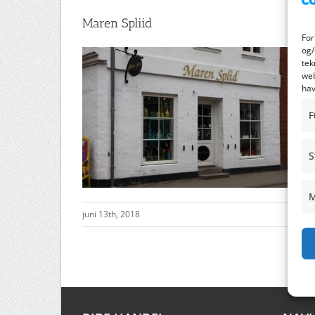
Maren Spliid
For
og/
tek
web
hav
F
S
M
juni 13th, 2018