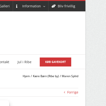
Galleri
Information
Bliv frivillig
ontakt
Jul i Ribe
KØB GAVEKORT
Hjem
Kære Børn (Ribe by)
Maren Spliid
Forrige