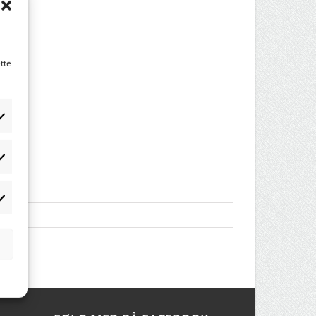
tte
tistikker
rketing