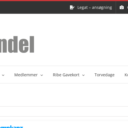
Legat – ansøgning
Medlemmer
Ribe Gavekort
Torvedage
K