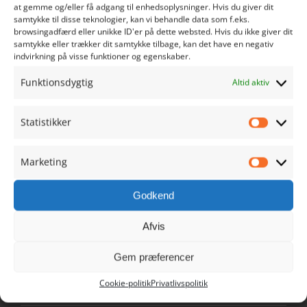
at gemme og/eller få adgang til enhedsoplysninger. Hvis du giver dit
samtykke til disse teknologier, kan vi behandle data som f.eks.
browsingadfærd eller unikke ID'er på dette websted. Hvis du ikke giver dit
Sct. Nicolaj Gade 1
samtykke eller trækker dit samtykke tilbage, kan det have en negativ
6760 Ribe
indvirkning på visse funktioner og egenskaber.
Danmark
Funktionsdygtig
Altid aktiv
Tlf. 9390 1021
info@ribehandel.dk
Statistikker
Cvr.nr.: 28480628
Statistik
Marketing
Marketi
Godkend
NAVIGATION
Afvis
Min Konto
Gem præferencer
Cookie-politik
Privatlivspolitik
Køb Ribe Gavekort