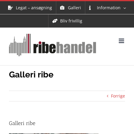
Skip
Legat – ansøgning
Galleri
Information
to
content
Bliv frivillig
Galleri ribe
Forrige
Galleri ribe