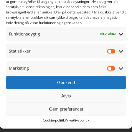
at gemme og/eller få adgang til enhedsoplysninger. Hvis du giver dit
samtykke til disse teknologier, kan vi behandle data som f.eks.
Sct. Nicolaj Gade 1
browsingadfærd eller unikke ID'er på dette websted. Hvis du ikke giver dit
samtykke eller trækker dit samtykke tilbage, kan det have en negativ
6760 Ribe
indvirkning på visse funktioner og egenskaber.
Danmark
Funktionsdygtig
Altid aktiv
Tlf. 9390 1021
info@ribehandel.dk
Statistikker
Cvr.nr.: 28480628
Statistik
Marketing
Marketi
Godkend
NAVIGATION
Afvis
Min Konto
Gem præferencer
Cookie-politik
Privatlivspolitik
Køb Ribe Gavekort