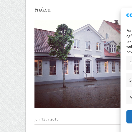
Frøken
For
og/
tek
web
hav
F
S
M
juni 13th, 2018