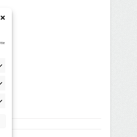
tte
tistikker
rketing