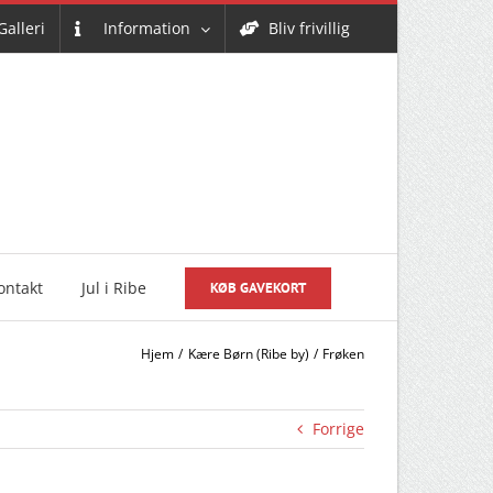
Galleri
Information
Bliv frivillig
ontakt
Jul i Ribe
KØB GAVEKORT
Hjem
Kære Børn (Ribe by)
Frøken
Forrige