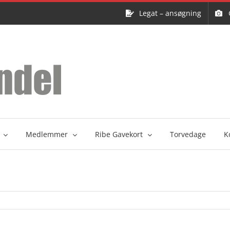
Legat – ansøgning
Medlemmer
Ribe Gavekort
Torvedage
K