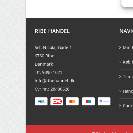
RIBE HANDEL
NAVI
Sct. Nicolaj Gade 1
Min 
6760 Ribe
Køb 
Danmark
Tlf. 9390 1021
Tilm
info@ribehandel.dk
Cvr.nr.: 28480628
Hand
Cooki