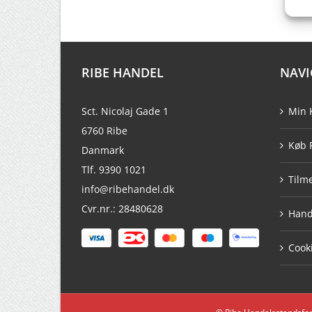
RIBE HANDEL
NAVI
Sct. Nicolaj Gade 1
Min 
6760 Ribe
Køb 
Danmark
Tlf. 9390 1021
Tilm
info@ribehandel.dk
Cvr.nr.: 28480628
Hand
Cooki