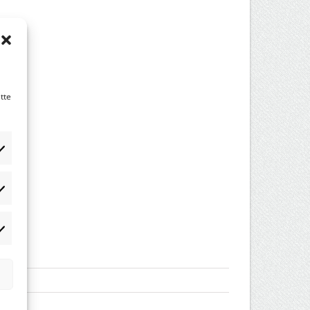
tte
tistikker
rketing