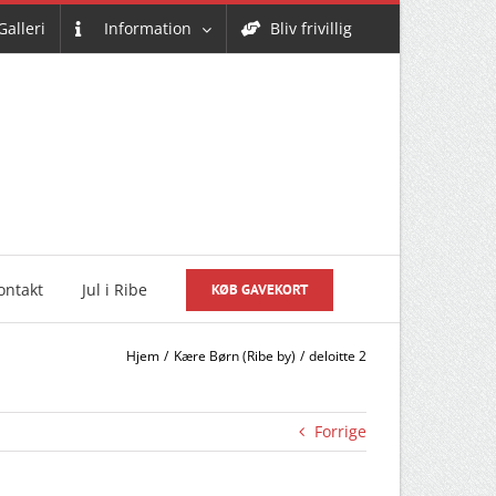
Galleri
Information
Bliv frivillig
ontakt
Jul i Ribe
KØB GAVEKORT
Hjem
Kære Børn (Ribe by)
deloitte 2
Forrige