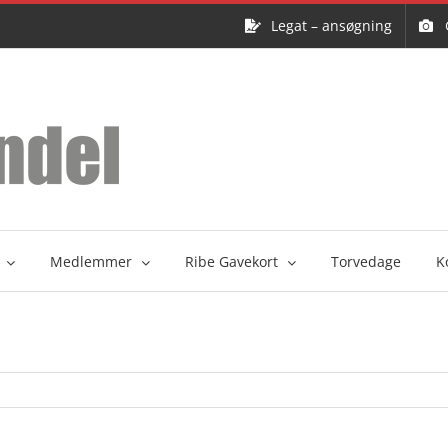
Legat – ansøgning
Medlemmer
Ribe Gavekort
Torvedage
K