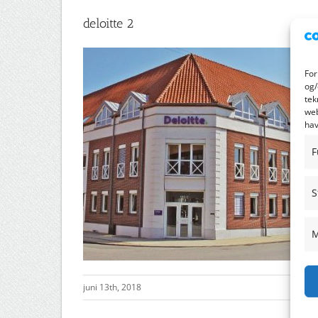
deloitte 2
For
og/
tek
web
hav
F
S
M
juni 13th, 2018