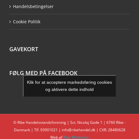
Handelsbetingelser
Cookie Politik
GAVEKORT
FØLG MED PÅ FACEBOOK
Klik for at acceptere markedsføring cookies
og aktivere dette indhold
© Ribe Handelsstandsforening | Sct. Nicolaj Gade 1 | 6760 Ribe -
Danmark | Tlf. 93901021 | info@ribehandel.dk | CVR: 28480628
Web af
Ribe Mediehus