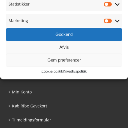
Sct. Nicolaj Gade 1
Statistikker
Statistik
6760 Ribe
Danmark
Marketing
Tlf. 9390 1021
Marketi
info@ribehandel.dk
Godkend
Cvr.nr.: 28480628
Afvis
Gem præferencer
Cookie-politik
Privatlivspolitik
NAVIGATION
Min Konto
Køb Ribe Gavekort
Tilmeldingsformular