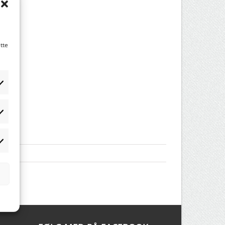
tte
tistikker
rketing