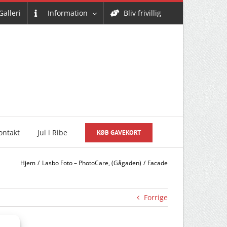
Galleri
Information
Bliv frivillig
ontakt
Jul i Ribe
KØB GAVEKORT
Hjem
Lasbo Foto – PhotoCare, (Gågaden)
Facade
Forrige