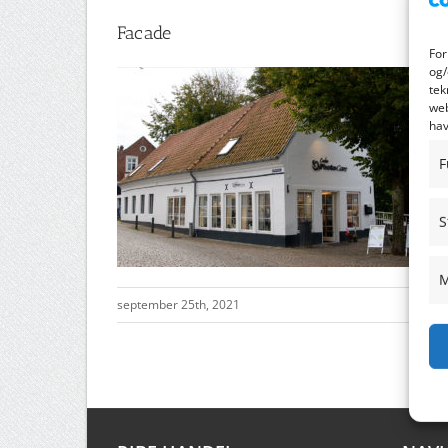
Facade
For
og/
tek
web
hav
F
S
M
september 25th, 2021