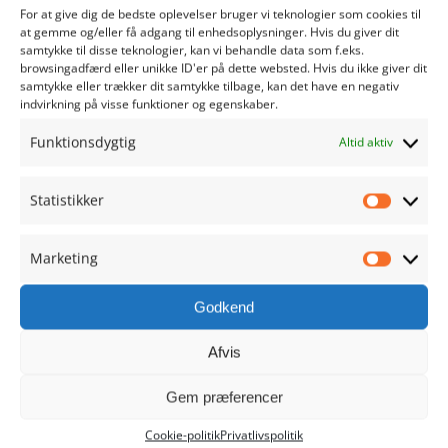
For at give dig de bedste oplevelser bruger vi teknologier som cookies til
at gemme og/eller få adgang til enhedsoplysninger. Hvis du giver dit
RIBE HANDEL
samtykke til disse teknologier, kan vi behandle data som f.eks.
browsingadfærd eller unikke ID'er på dette websted. Hvis du ikke giver dit
samtykke eller trækker dit samtykke tilbage, kan det have en negativ
Sct. Nicolaj Gade 1
indvirkning på visse funktioner og egenskaber.
6760 Ribe
Funktionsdygtig
Altid aktiv
Danmark
Tlf. 9390 1021
Statistikker
info@ribehandel.dk
Statistik
Cvr.nr.: 28480628
Marketing
Marketi
Godkend
Afvis
NAVIGATION
Gem præferencer
Min Konto
Cookie-politik
Privatlivspolitik