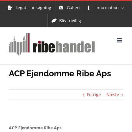
Skip
Legat – ansøgning
Galleri
Information
to
content
Bliv frivillig
ACP Ejendomme Ribe Aps
Forrige
Næste
ACP Ejendomme Ribe Aps