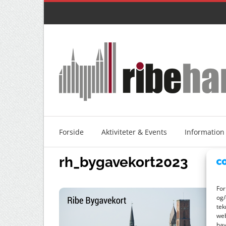
Skip
to
content
Forside
Aktiviteter & Events
Information
rh_bygavekort2023
For
og/
tek
web
hav