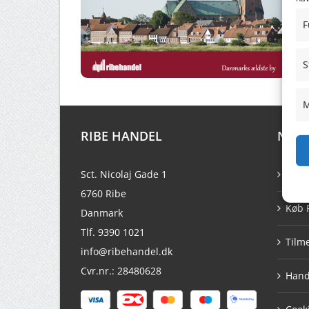
F
S
M
RIBE HANDEL
NAVI
Sct. Nicolaj Gade 1
Min 
6760 Ribe
Køb 
Danmark
Tlf. 9390 1021
Tilm
info@ribehandel.dk
Cvr.nr.: 28480628
Hand