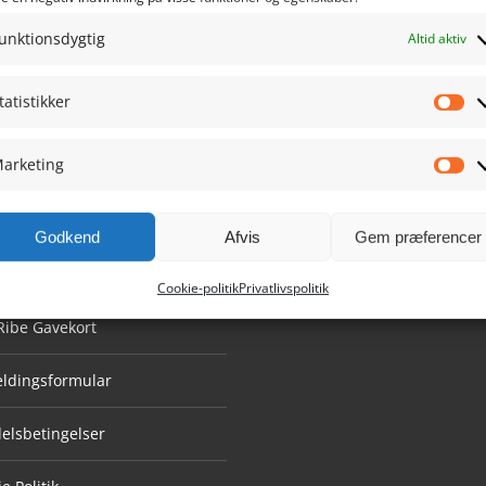
unktionsdygtig
Altid aktiv
tatistikker
Sta
arketing
Ma
GATION
GAVEKORT
Godkend
Afvis
Gem præferencer
Konto
Cookie-politik
Privatlivspolitik
Ribe Gavekort
eldingsformular
elsbetingelser