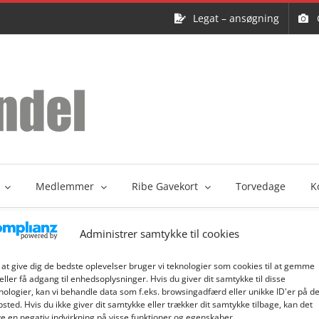
Legat – ansøgning
Medlemmer
Ribe Gavekort
Torvedage
K
Administrer samtykke til cookies
 at give dig de bedste oplevelser bruger vi teknologier som cookies til at gemme
eller få adgang til enhedsoplysninger. Hvis du giver dit samtykke til disse
nologier, kan vi behandle data som f.eks. browsingadfærd eller unikke ID'er på de
sted. Hvis du ikke giver dit samtykke eller trækker dit samtykke tilbage, kan det
e en negativ indvirkning på visse funktioner og egenskaber.