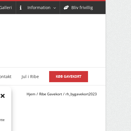
Galleri
Information
Bliv frivillig
ontakt
Jul i Ribe
KØB GAVEKORT
Hjem
Ribe Gavekort
rh_bygavekort2023
tte