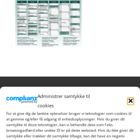
RIBE HANDEL
Administrer samtykke til
cookies
Sct. Nicolaj Gade 1
For at give dig de bedste oplevelser bruger vi teknologier som cookies til
6760 Ribe
at gemme og/eller få adgang til enhedsoplysninger. Hvis du giver dit
samtykke til disse teknologier, kan vi behandle data som f.eks.
Danmark
browsingadfærd eller unikke ID'er på dette websted. Hvis du ikke giver dit
Tlf. 9390 1021
samtykke eller trækker dit samtykke tilbage, kan det have en negativ