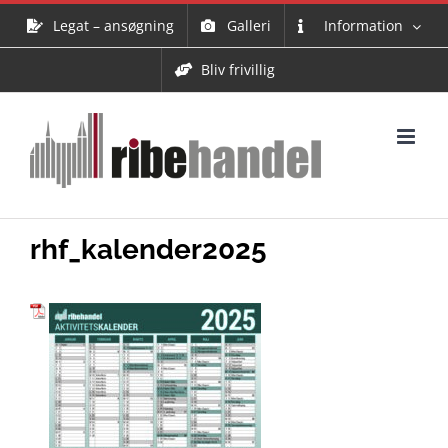
Skip
Legat – ansøgning
Galleri
Information
to
content
Bliv frivillig
rhf_kalender2025