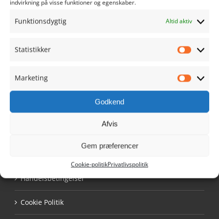
indvirkning på visse funktioner og egenskaber.
info@ribehandel.dk
Cvr.nr.: 28480628
Funktionsdygtig
Altid aktiv
Statistikker
Statistik
Marketing
NAVIGATION
Marketi
Godkend
Min Konto
Afvis
Køb Ribe Gavekort
Gem præferencer
Tilmeldingsformular
Cookie-politik
Privatlivspolitik
Handelsbetingelser
Cookie Politik