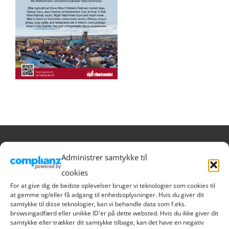
RIBE HANDEL
Administrer samtykke til
cookies
Sct. Nicolaj Gade 1
For at give dig de bedste oplevelser bruger vi teknologier som cookies til
6760 Ribe
at gemme og/eller få adgang til enhedsoplysninger. Hvis du giver dit
samtykke til disse teknologier, kan vi behandle data som f.eks.
Danmark
browsingadfærd eller unikke ID'er på dette websted. Hvis du ikke giver dit
Tlf. 9390 1021
samtykke eller trækker dit samtykke tilbage, kan det have en negativ