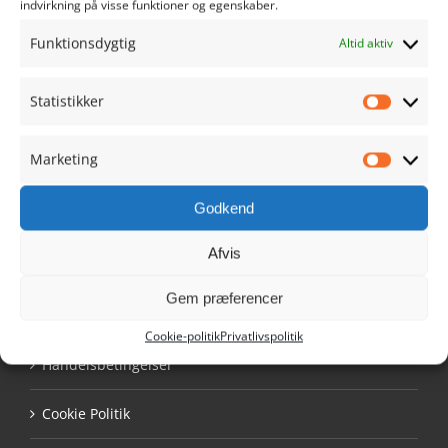
indvirkning på visse funktioner og egenskaber.
info@ribehandel.dk
Cvr.nr.: 28480628
Funktionsdygtig
Altid aktiv
Statistikker
Statistik
Marketing
NAVIGATION
Marketi
Godkend
Min Konto
Afvis
Køb Ribe Gavekort
Gem præferencer
Tilmeldingsformular
Cookie-politik
Privatlivspolitik
Handelsbetingelser
Cookie Politik