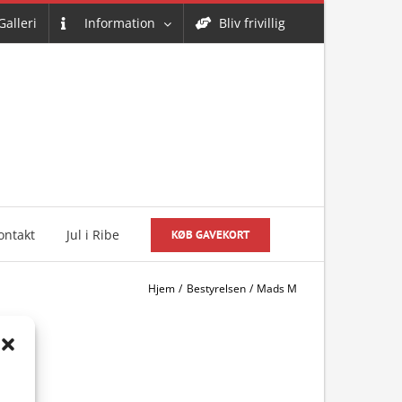
Galleri
Information
Bliv frivillig
ontakt
Jul i Ribe
KØB GAVEKORT
Hjem
Bestyrelsen
Mads M