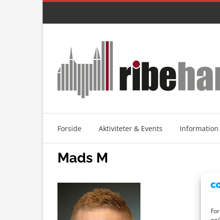
Skip
to
content
Forside
Aktiviteter & Events
Information
Mads M
For
og/