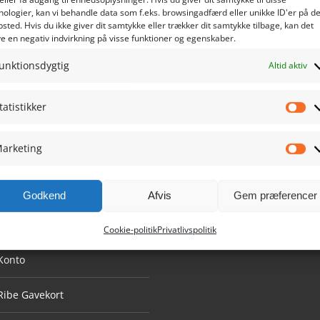
nologier, kan vi behandle data som f.eks. browsingadfærd eller unikke ID'er på de
sted. Hvis du ikke giver dit samtykke eller trækker dit samtykke tilbage, kan det
e en negativ indvirkning på visse funktioner og egenskaber.
unktionsdygtig
Altid aktiv
tatistikker
Sta
arketing
Ma
Godkend
Afvis
Gem præferencer
GATION
GAVEKORT
Cookie-politik
Privatlivspolitik
Konto
Ribe Gavekort