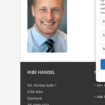
tek
web
hav
F
S
M
RIBE HANDEL
NAVI
Sct. Nicolaj Gade 1
Min 
6760 Ribe
Køb 
Danmark
Tlf. 9390 1021