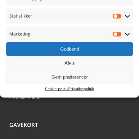
Statistikker
NAVIGATION
Statistik
Marketing
Min Konto
Marketi
Godkend
Køb Ribe Gavekort
Afvis
Tilmeldingsformular
Gem præferencer
Handelsbetingelser
Cookie-politik
Privatlivspolitik
Cookie Politik
GAVEKORT