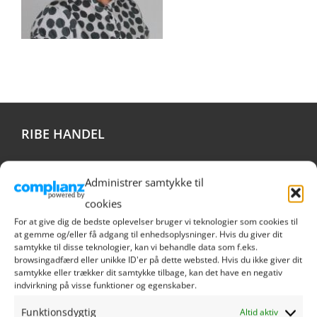
RIBE HANDEL
Sct. Nicolaj Gade 1
Administrer samtykke til
6760 Ribe
cookies
Danmark
For at give dig de bedste oplevelser bruger vi teknologier som cookies til
Tlf. 9390 1021
at gemme og/eller få adgang til enhedsoplysninger. Hvis du giver dit
samtykke til disse teknologier, kan vi behandle data som f.eks.
info@ribehandel.dk
browsingadfærd eller unikke ID'er på dette websted. Hvis du ikke giver dit
Cvr.nr.: 28480628
samtykke eller trækker dit samtykke tilbage, kan det have en negativ
indvirkning på visse funktioner og egenskaber.
Funktionsdygtig
Altid aktiv